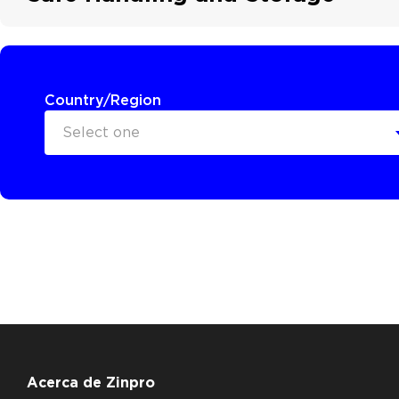
Country/Region
Select one
Acerca de Zinpro