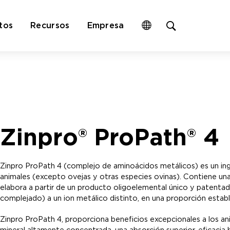
Open
tos
Recursos
Empresa
site
search
form
Zinpro® ProPath® 4
Zinpro ProPath 4 (complejo de aminoácidos metálicos) es un ingr
animales (excepto ovejas y otras especies ovinas). Contiene un
elabora a partir de un producto oligoelemental único y patenta
complejado) a un ion metálico distinto, en una proporción estable
Zinpro ProPath 4, proporciona beneficios excepcionales a los ani
mineral altamente concentrada, una absorción superior, eficacia bio