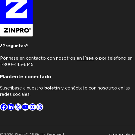
¿Preguntas?
Póngase en contacto con nosotros
en línea
o por teléfono en
1-800-445-6145.
Mantente conectado
Suscríbase a nuestro
boletín
y conéctate con nosotros en las
redes sociales.
Facebook
LinkedIn
X
YouTube
Instagram
Threads
© 2026 Zinpro®. All Rights Reserved.