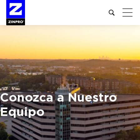
Open
site
search
form
Buscar:
Conozca a Nuestro
Equipo