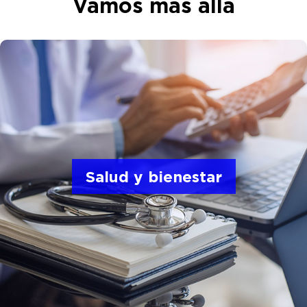
Vamos más allá
La seguridad, la salud y el bienestar de los
miembros de nuestro equipo son nuestra máxima
prioridad.
Salud y bienestar
A través de nuestro plan de seguro pagado por
la empresa, usted y su familia pueden obtener la
atención que necesitan, cuando la necesitan.