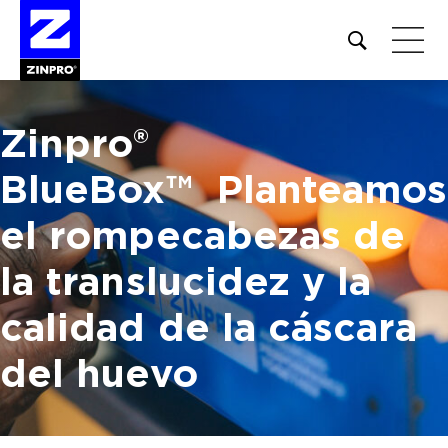
Open
site
search
form
Zinpro®
Buscar:
BlueBox™
Planteamos
el rompecabezas de
la translucidez
y la
calidad de la cáscara
del huevo