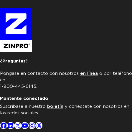
¿Preguntas?
Póngase en contacto con nosotros
en línea
o por teléfono
en
1-800-445-6145.
Mantente conectado
Suscríbase a nuestro
boletín
y conéctate con nosotros en
las redes sociales.
Facebook
LinkedIn
X
YouTube
Instagram
Threads