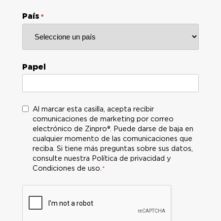
País
*
Papel
C
Al marcar esta casilla, acepta recibir
comunicaciones de marketing por correo
o
electrónico de Zinpro®. Puede darse de baja en
n
cualquier momento de las comunicaciones que
s
reciba. Si tiene más preguntas sobre sus datos,
e
consulte nuestra Política de privacidad y
n
Condiciones de uso.
*
t
i
m
i
e