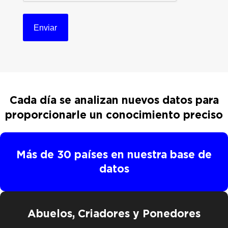
n
t
o
*
Cada día se analizan nuevos datos para
proporcionarle
un conocimiento preciso
Más de 30 países en nuestra base de
datos
Abuelos, Criadores y Ponedores