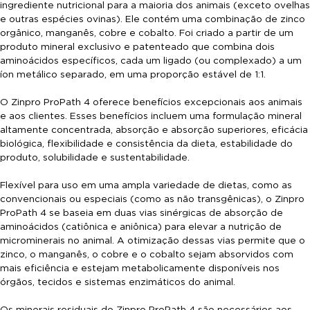
ingrediente nutricional para a maioria dos animais (exceto ovelhas
e outras espécies ovinas). Ele contém uma combinação de zinco
orgânico, manganês, cobre e cobalto. Foi criado a partir de um
produto mineral exclusivo e patenteado que combina dois
aminoácidos específicos, cada um ligado (ou complexado) a um
íon metálico separado, em uma proporção estável de 1:1.
O Zinpro ProPath 4 oferece benefícios excepcionais aos animais
e aos clientes. Esses benefícios incluem uma formulação mineral
altamente concentrada, absorção e absorção superiores, eficácia
biológica, flexibilidade e consistência da dieta, estabilidade do
produto, solubilidade e sustentabilidade.
Flexível para uso em uma ampla variedade de dietas, como as
convencionais ou especiais (como as não transgênicas), o Zinpro
ProPath 4 se baseia em duas vias sinérgicas de absorção de
aminoácidos (catiônica e aniônica) para elevar a nutrição de
microminerais no animal. A otimização dessas vias permite que o
zinco, o manganês, o cobre e o cobalto sejam absorvidos com
mais eficiência e estejam metabolicamente disponíveis nos
órgãos, tecidos e sistemas enzimáticos do animal.
Os minerais residuais do Zinpro ProPath 4 são necessários aos