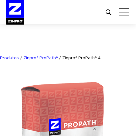
Open
site
search
form
Pesquisar
por:
Produtos
/
Zinpro® ProPath®
/
Zinpro® ProPath® 4