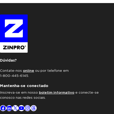
Dúvidas?
Contate-nos
online
ou por telefone em
1-800-445-6145.
Mantenha-se conectado
Inscreva-se em nosso
boletim informativo
e conecte-se
conosco nas redes sociais.
Facebook
LinkedIn
X
YouTube
Instagram
Threads