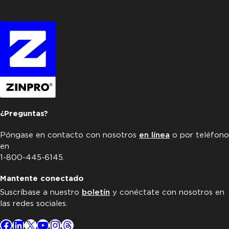
¿Preguntas?
Póngase en contacto con nosotros
en línea
o por teléfono
en
1-800-445-6145.
Mantente conectado
Suscríbase a nuestro
boletín
y conéctate con nosotros en
las redes sociales.
Facebook
LinkedIn
X
YouTube
Instagram
Threads