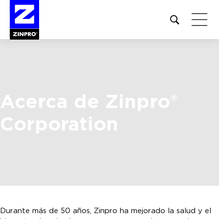
Open
site
search
form
Buscar:
Acerca de Zinpro®
Corporation
Durante más de 50 años, Zinpro ha mejorado la salud y el