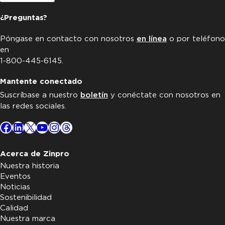
¿Preguntas?
Póngase en contacto con nosotros
en línea
o por teléfono
en
1-800-445-6145.
Mantente conectado
Suscríbase a nuestro
boletín
y conéctate con nosotros en
las redes sociales.
Facebook
LinkedIn
X
YouTube
Instagram
Threads
Acerca de Zinpro
Nuestra historia
Eventos
Noticias
Sostenibilidad
Calidad
Nuestra marca