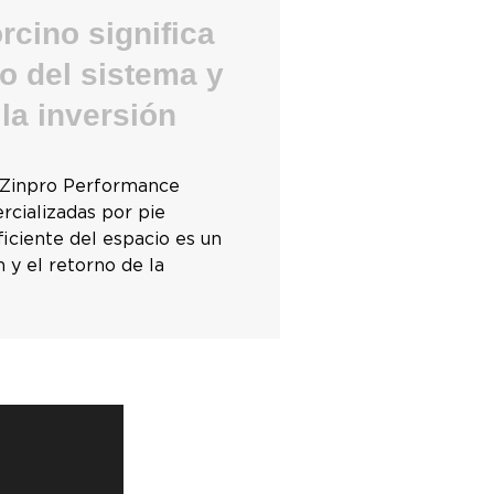
rcino significa
o del sistema y
la inversión
e Zinpro Performance
rcializadas por pie
ficiente del espacio es un
 y el retorno de la