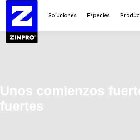
Soluciones
Especies
Produc
Buscar:
Unos comienzos fuerte
fuertes