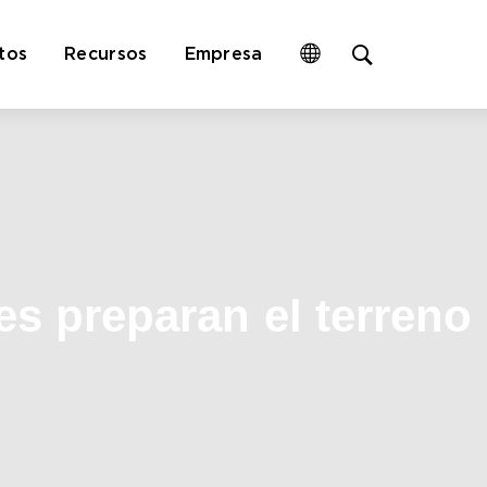
Open
tos
Recursos
Empresa
site
search
form
s preparan el terreno 