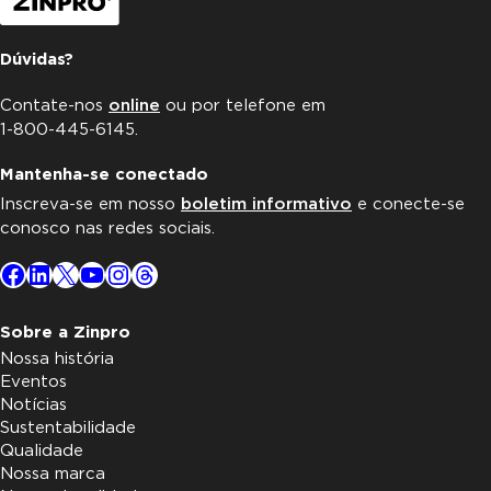
Dúvidas?
Contate-nos
online
ou por telefone em
1-800-445-6145.
Mantenha-se conectado
Inscreva-se em nosso
boletim informativo
e conecte-se
conosco nas redes sociais.
Facebook
LinkedIn
X
YouTube
Instagram
Threads
Sobre a Zinpro
Nossa história
Eventos
Notícias
Sustentabilidade
Qualidade
Nossa marca