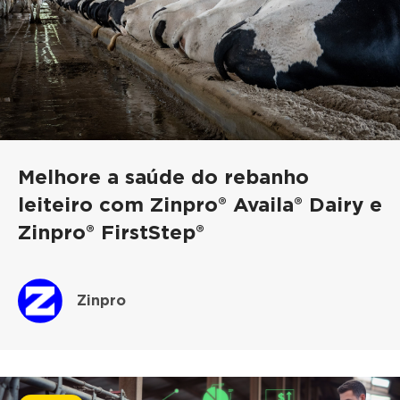
Melhore a saúde do rebanho
leiteiro com Zinpro® Availa® Dairy e
Zinpro® FirstStep®
Zinpro