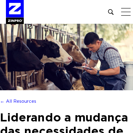
Open
site
search
form
Pesquisar
por:
← All Resources
Liderando a mudança
das necessidades de