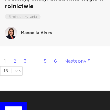
rolnictwie
5 minut czytania
Manoella Alves
1
2
3
5
6
Następny "
...
Wybierz numer strony