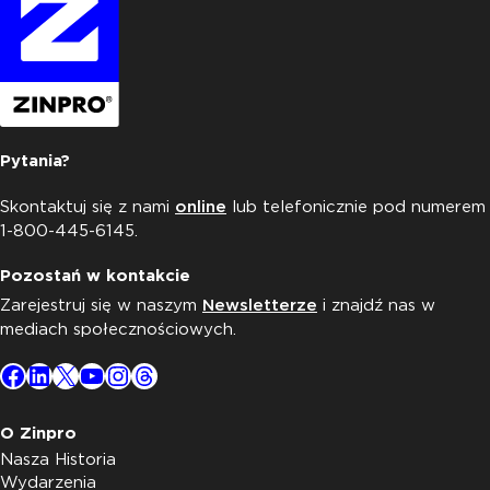
Pytania?
Skontaktuj się z nami
online
lub telefonicznie pod numerem
1-800-445-6145.
Pozostań w kontakcie
Zarejestruj się w naszym
Newsletterze
i znajdź nas w
mediach społecznościowych.
Facebook
LinkedIn
X
YouTube
Instagram
Threads
O Zinpro
Nasza Historia
Wydarzenia