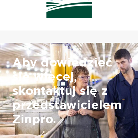
Aby dowiedzieć
się więcej,
skontaktuj się z
przedstawicielem
Zinpro.