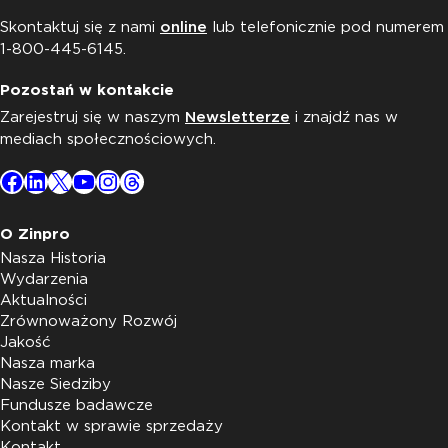
Skontaktuj się z nami
online
lub telefonicznie pod numerem
1-800-445-6145.
Pozostań w kontakcie
Zarejestruj się w naszym
Newsletterze
i znajdź nas w
mediach społecznościowych.
Facebook
LinkedIn
X
YouTube
Instagram
Threads
O Zinpro
Nasza Historia
Wydarzenia
Aktualności
Zrównoważony Rozwój
Jakość
Nasza marka
Nasze Siedziby
Fundusze badawcze
Kontakt w sprawie sprzedaży
Kontakt