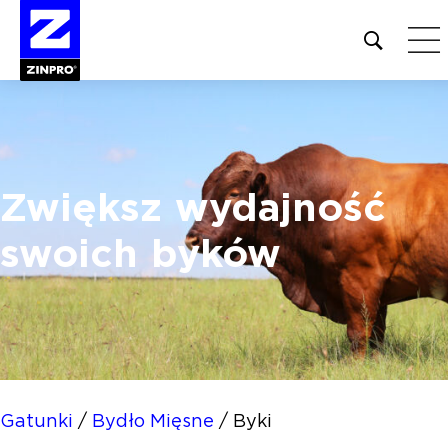
Open
site
search
form
Szukaj:
Zwiększ wydajność
swoich byków
Gatunki
/
Bydło Mięsne
/
Byki