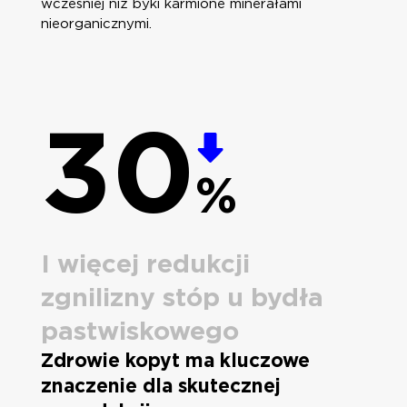
wcześniej niż byki karmione minerałami
nieorganicznymi.
30
%
I więcej redukcji
zgnilizny stóp u bydła
pastwiskowego
Zdrowie kopyt ma kluczowe
znaczenie dla skutecznej