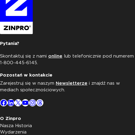
Pytania?
Skontaktuj się z nami
online
lub telefonicznie pod numerem
1-800-445-6145.
Pozostań w kontakcie
Zarejestruj się w naszym
Newsletterze
i znajdź nas w
mediach społecznościowych.
Facebook
LinkedIn
X
YouTube
Instagram
Threads
O Zinpro
Nasza Historia
Wydarzenia