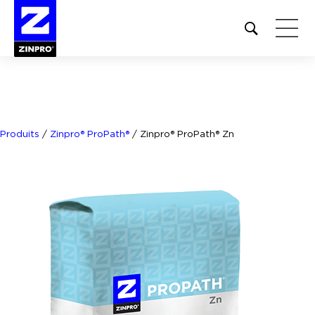
Open
site
search
form
Rechercher :
Produits
/
Zinpro® ProPath®
/
Zinpro® ProPath® Zn