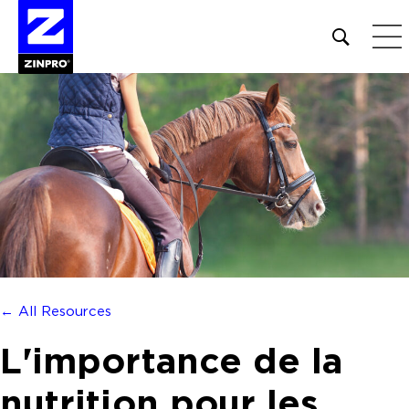
Open
site
search
form
Rechercher :
← All Resources
L'importance de la
nutrition pour les