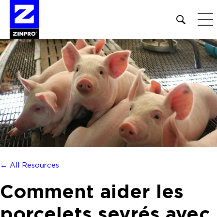
Open
site
search
form
Rechercher :
← All Resources
Comment aider les
porcelets sevrés avec