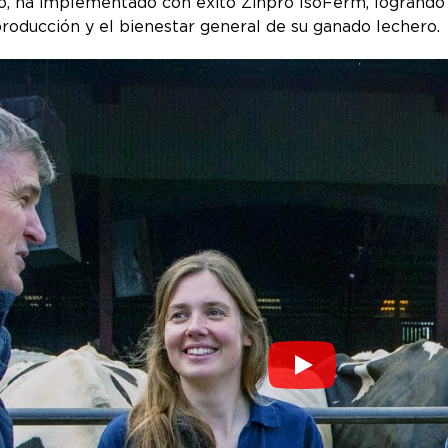
o, ha implementado con éxito Zinpro IsoFerm, logrando 
oducción y el bienestar general de su ganado lechero.