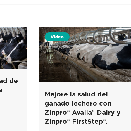
Vídeo
dad de
a
Mejore la salud del
a
ganado lechero con
Zinpro® Availa® Dairy y
Zinpro® FirstStep®.