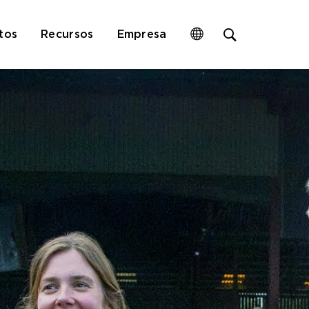
Open
tos
Recursos
Empresa
site
search
form