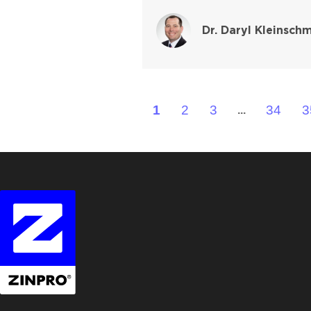
Dr. Daryl Kleinschm
1
2
3
34
3
...