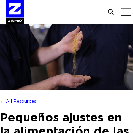
Open
site
search
form
Buscar:
← All Resources
Pequeños ajustes en
la alimentación de las