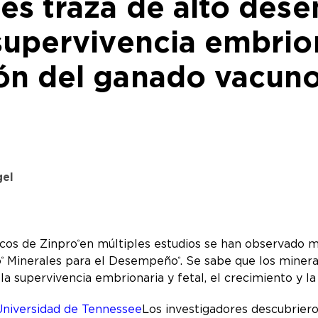
les traza de alto de
supervivencia embrion
ón del ganado vacuno
gel
icos de Zinpro
en múltiples estudios se han observado m
®
o
Minerales para el Desempeño
. Se sabe que los mineral
®
®
n la supervivencia embrionaria y fetal, el crecimiento y
 Universidad de Tennessee
Los investigadores descubrier