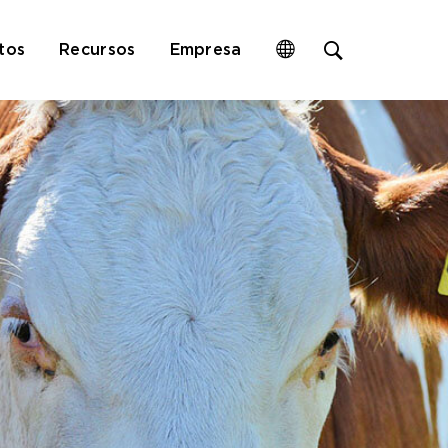
Open
tos
Recursos
Empresa
site
search
form