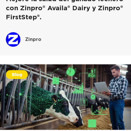
con Zinpro® Availa® Dairy y Zinpro®
FirstStep®.
Zinpro
Blog