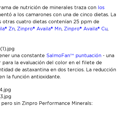
grama de nutrición de minerales traza con
los
mentó a los camarones con una de cinco dietas. La
s otras cuatro dietas contenían 25 ppm de
ila® Zn
,
Zinpro® Availa® Mn
,
Zinpro® Availa® Cu
,
tener una constante
SalmoFan
puntuación
- una
TM
para la evaluación del color en el filete de
ntidad de astaxantina en dos tercios. La reducción
 en la función antioxidante.
na pero sin Zinpro Performance Minerals: