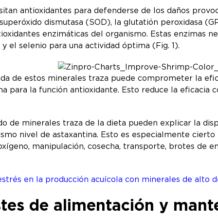
itan antioxidantes para defenderse de los daños provoc
uperóxido dismutasa (SOD), la glutatión peroxidasa (GPx)
tioxidantes enzimáticas del organismo. Estas enzimas nec
y el selenio para una actividad óptima (Fig. 1).
ada de estos minerales traza puede comprometer la efica
na para la función antioxidante. Esto reduce la eficacia co
do de minerales traza de la dieta pueden explicar la dis
smo nivel de astaxantina. Esto es especialmente cierto 
 oxígeno, manipulación, cosecha, transporte, brotes de 
estrés en la producción acuícola con minerales de alto
stes de alimentación y mante