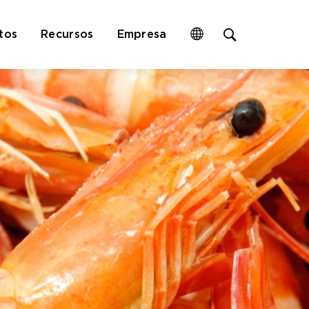
Open
tos
Recursos
Empresa
site
search
form