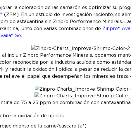
jorar la coloración de las camarón es optimizar su pro
s®
(ZPM). En un estudio de investigación reciente, se ali
ppm de astaxantina sin Zinpro Performance Minerals. La
xantina, junto con varias combinaciones de
Zinpro® Ava
vaila® Se
.
e al incluir Zinpro Performance Minerals, podemos man
lor reconocida por la industria acuícola como estándar 
y reducir la oxidación lipídica, a pesar de reducir la ca
 de relieve el papel que desempeñan los minerales traza
axantina de 75 a 25 ppm en combinación con cantaxanti
obre la oxidación de lípidos
nrojecimiento de la carne/cáscara (a*)