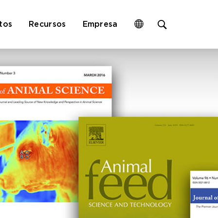
Open
tos
Recursos
Empresa
site
search
form