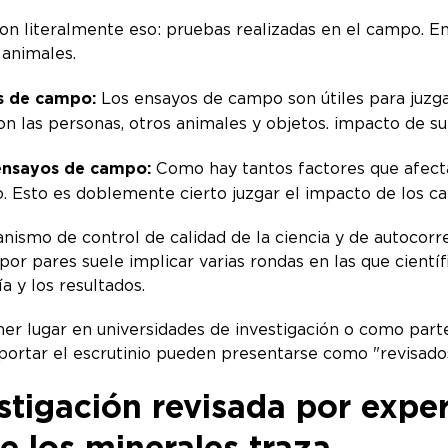
on literalmente eso: pruebas realizadas en el campo. En
 animales.
s de campo:
Los ensayos de campo son útiles para juzg
n las personas, otros animales y objetos. impacto de su
 ensayos de campo:
Como hay tantos factores que afectan 
 Esto es doblemente cierto juzgar el impacto de los ca
nismo de control de calidad de la ciencia y de autocorr
 por pares suele implicar varias rondas en las que cient
a y los resultados.
ner lugar en universidades de investigación o como part
soportar el escrutinio pueden presentarse como "revisad
stigación revisada por expe
de los minerales traza