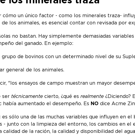
 cómo un único factor - como los minerales traza- infl
de los animales, es esencial contar con revisada por ex
solas no bastan. Hay simplemente demasiadas variables
mpeño del ganado. En ejemplo:
n grupo de bovinos con un determinado nivel de su Sup
ar general de los animales.
 decir, "los ensayos de campo muestran un mayor desem
e ser
técnicamente
cierto, ¿qué es
realmente
¿Diciendo? E
c había aumentado el desempeño. Es
NO
dice Acme Zi
s sólo una de las muchas variables que influyen en el b
s - junto con la limpieza del entorno, los cambios en el 
a calidad de la ración, la calidad y disponibilidad del a