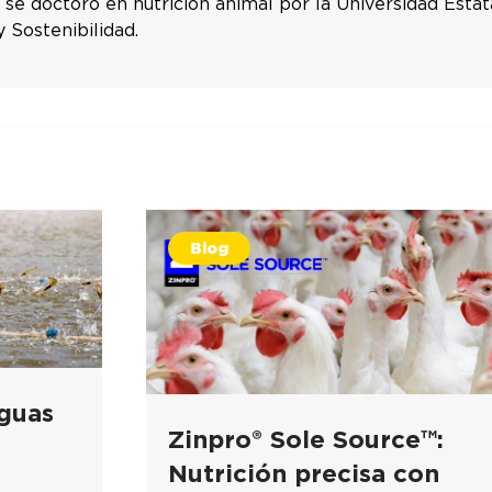
 se doctoró en nutrición animal por la Universidad Estat
y Sostenibilidad.
Blog
guas
Zinpro® Sole Source™:
Nutrición precisa con