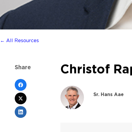
← All Resources
Christof R
Share
Sr. Hans Aae