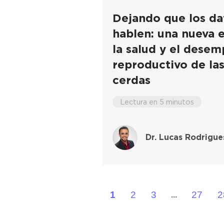
Dejando que los da
hablen: una nueva 
la salud y el dese
reproductivo de la
cerdas
Lectura en 5 minutos
Dr. Lucas Rodrigue
1
2
3
27
2
...