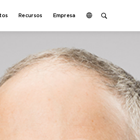
Open
tos
Recursos
Empresa
site
search
form