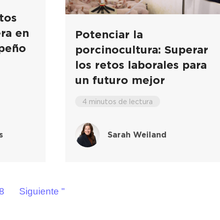
tos
era en
Potenciar la
mpeño
porcinocultura: Superar
s
los retos laborales para
un futuro mejor
4 minutos de lectura
s
Sarah Weiland
8
Siguiente "