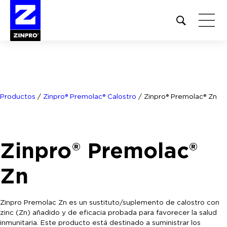
Open
site
search
form
Buscar:
Productos
/
Zinpro® Premolac® Calostro
/
Zinpro® Premolac® Zn
Zinpro® Premolac®
Zn
Zinpro Premolac Zn es un sustituto/suplemento de calostro con
zinc (Zn) añadido y de eficacia probada para favorecer la salud
inmunitaria. Este producto está destinado a suministrar los