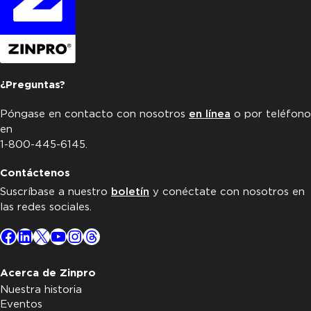
¿Preguntas?
Póngase en contacto con nosotros
en línea
o por teléfono
en
1-800-445-6145.
Contáctenos
Suscríbase a nuestro
boletín
y conéctate con nosotros en
las redes sociales.
Facebook
LinkedIn
X
YouTube
Instagram
Threads
Acerca de Zinpro
Nuestra historia
Eventos