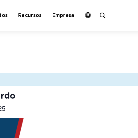
Open
tos
Recursos
Empresa
site
search
form
erdo
25