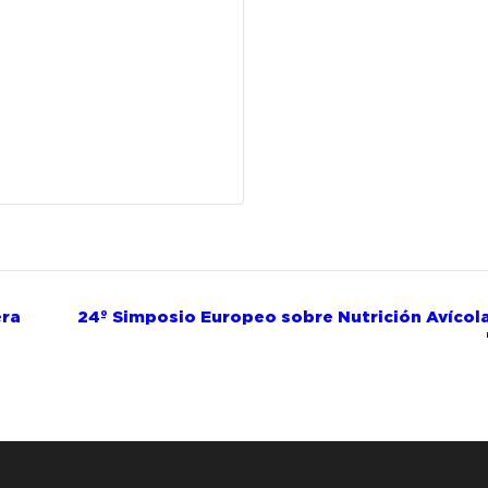
era
24º Simposio Europeo sobre Nutrición Avícol