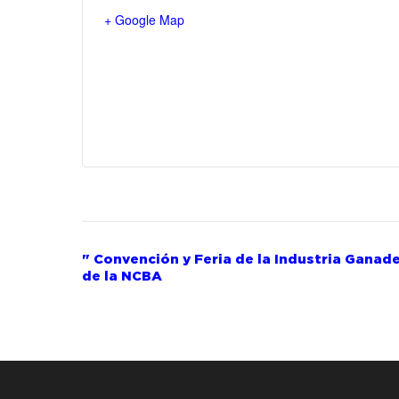
+ Google Map
Evento
"
Convención y Feria de la Industria Ganad
de la NCBA
Navegación