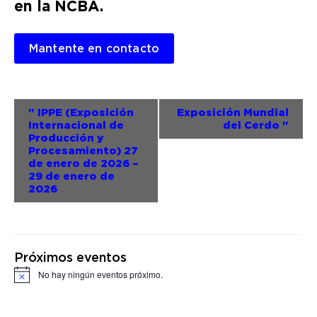
en la NCBA.
Mantente en contacto
Evento
"
IPPE (Exposición
Exposición Mundial
Internacional de
del Cerdo
"
Navegación
Producción y
Procesamiento) 27
de enero de 2026 –
29 de enero de
2026
Próximos eventos
No hay ningún eventos próximo.
Notice