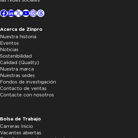
las redes sociales.
Facebook
LinkedIn
X
YouTube
Instagram
Threads
Acerca de Zinpro
Nuestra historia
Eventos
Noticias
Sostenibilidad
Calidad (Quality)
Nuestra marca
Nuestras sedes
Fondos de investigación
Contacto de ventas
Contacte con nosotros
Bolsa de Trabajo
Carreras Inicio
Vacantes abiertas