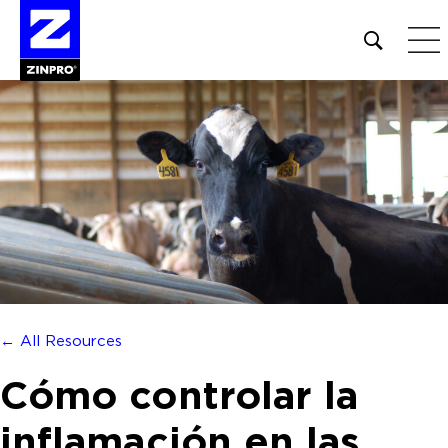
Open
site
search
form
Buscar:
← All Resources
Cómo controlar la
inflamación en las