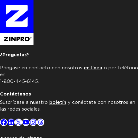
¿Preguntas?
Póngase en contacto con nosotros
en línea
o por teléfono
en
1-800-445-6145.
Contáctenos
Suscríbase a nuestro
boletín
y conéctate con nosotros en
las redes sociales.
Facebook
LinkedIn
X
YouTube
Instagram
Threads