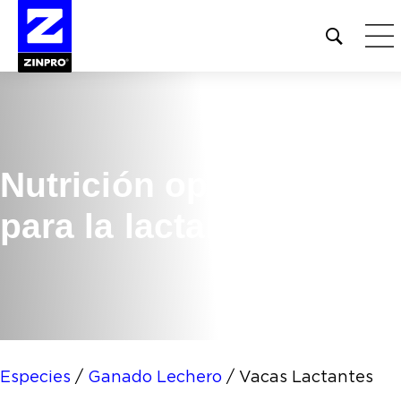
Open
site
search
form
Buscar:
Nutrición optimizada
para la lactancia
Especies
/
Ganado Lechero
/
Vacas Lactantes