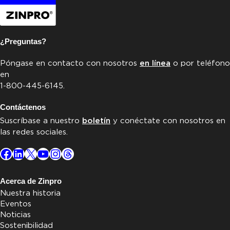
¿Preguntas?
Póngase en contacto con nosotros
en línea
o por teléfono
en
1-800-445-6145.
Contáctenos
Suscríbase a nuestro
boletín
y conéctate con nosotros en
las redes sociales.
Facebook
LinkedIn
X
YouTube
Instagram
Threads
Acerca de Zinpro
Nuestra historia
Eventos
Noticias
Sostenibilidad