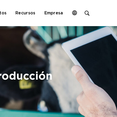
Open
tos
Recursos
Empresa
site
search
form
roducción