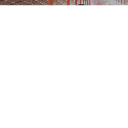
Conéctate
con un
experto
Obtenga más información sobre cómo la cultura, el
compromiso y la ciencia de Zinpro pueden ayudar a su
Dean Anderson crea su primer producto en
empresa.
casa, haciendo realidad su sueño visionario
de utilizar el zinc para mejorar la nutrición
Contáctanos
animal.