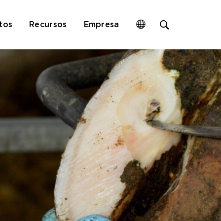
Open
tos
Recursos
Empresa
site
search
form