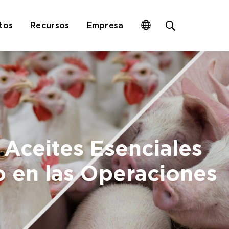
Open
tos
Recursos
Empresa
site
search
form
 Aceites Esenciales
o en las Operaciones