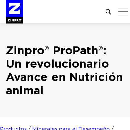
Open
site
search
form
Buscar:
Zinpro® ProPath®:
Un revolucionario
Avance en
Nutrición
animal
Productos
/
Minerales para el Desempeño
/