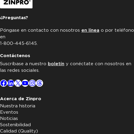
¿Preguntas?
Póngase en contacto con nosotros
en línea
o por teléfono
en
1-800-445-6145.
Contáctenos
Suscríbase a nuestro
boletín
y conéctate con nosotros en
las redes sociales.
Facebook
LinkedIn
X
YouTube
Instagram
Threads
Acerca de Zinpro
Nuestra historia
Eventos
Noticias
Sostenibilidad
Calidad (Quality)