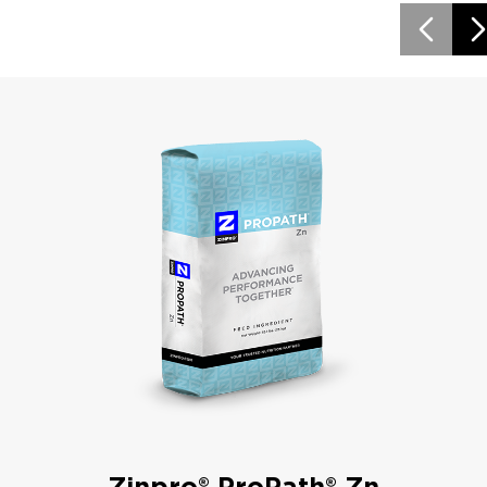
Zinpro® ProPath® Zn