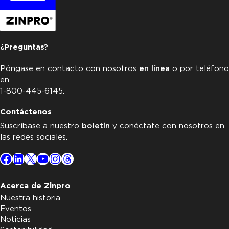
¿Preguntas?
Póngase en contacto con nosotros
en línea
o por teléfono
en
1-800-445-6145.
Contáctenos
Suscríbase a nuestro
boletín
y conéctate con nosotros en
las redes sociales.
Facebook
LinkedIn
X
YouTube
Instagram
Threads
Acerca de Zinpro
Nuestra historia
Eventos
Noticias