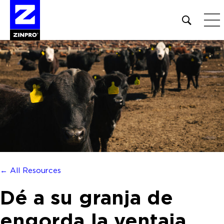
Open
site
search
form
Buscar:
← All Resources
Dé a su granja de
engorda la ventaja