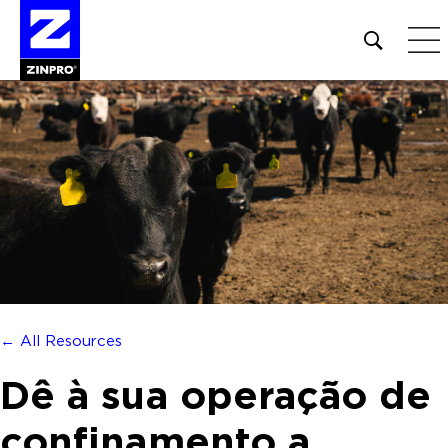
Open
site
search
form
Pesquisar
por:
← All Resources
Dê à sua operação de
confinamento a