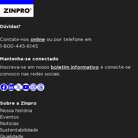
Dúvidas?
Contate-nos
online
ou por telefone em
1-800-445-6145.
Mantenha-se conectado
Inscreva-se em nosso
boletim informativo
e conecte-se
conosco nas redes sociais.
Facebook
LinkedIn
X
YouTube
Instagram
Threads
Sobre a Zinpro
Nossa história
Eventos
Notícias
Sustentabilidade
Qualidade