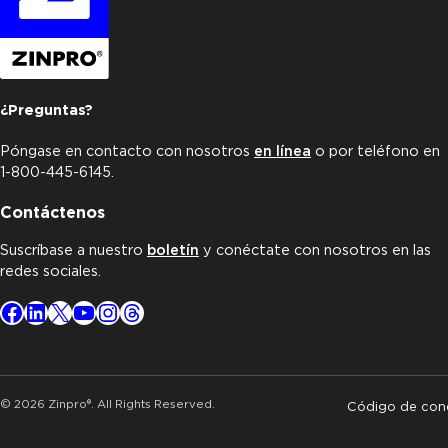
¿Preguntas?
Póngase en contacto con nosotros
en línea
o por teléfono en
1-800-445-6145.
Contáctenos
Suscríbase a nuestro
boletín
y conéctate con nosotros en las
redes sociales.
Facebook
LinkedIn
X
YouTube
Instagram
Threads
© 2026 Zinpro®. All Rights Reserved.
Código de con