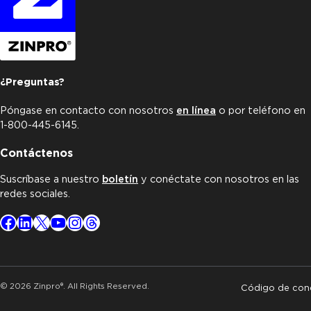
¿Preguntas?
Póngase en contacto con nosotros
en línea
o por teléfono en
1-800-445-6145.
Contáctenos
Suscríbase a nuestro
boletín
y conéctate con nosotros en las
redes sociales.
Facebook
LinkedIn
X
YouTube
Instagram
Threads
© 2026 Zinpro®. All Rights Reserved.
Código de con