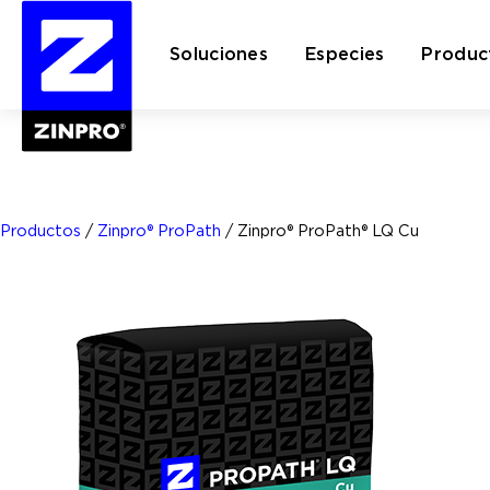
Soluciones
Especies
Produc
Buscar:
Productos
/
Zinpro® ProPath
/
Zinpro® ProPath® LQ Cu