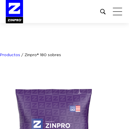
Open
site
search
form
Buscar:
Productos
/
Zinpro® 180 sobres