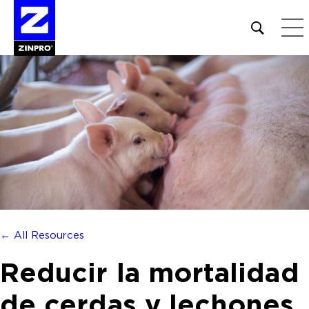
Open
site
search
form
Buscar:
← All Resources
Reducir la mortalidad
de cerdas y lechones