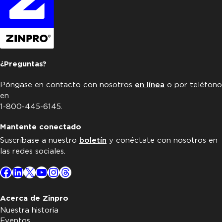
¿Preguntas?
Póngase en contacto con nosotros
en línea
o por teléfono
en
1-800-445-6145.
Mantente conectado
Suscríbase a nuestro
boletín
y conéctate con nosotros en
las redes sociales.
Facebook
LinkedIn
X
YouTube
Instagram
Threads
Acerca de Zinpro
Nuestra historia
Eventos