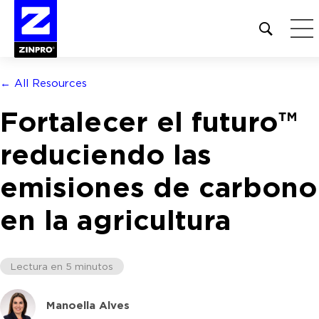
Open
site
search
form
← All Resources
Buscar:
Fortalecer el futuro™
reduciendo las
emisiones de carbono
en la agricultura
Lectura en 5 minutos
Manoella Alves