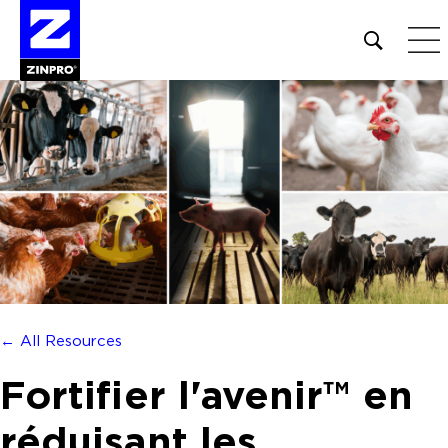
Open
site
search
form
Rechercher :
← All Resources
Fortifier l'avenir™ en
réduisant les