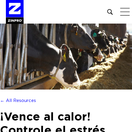
Open
site
search
form
Buscar:
← All Resources
¡Vence al calor!
Controle el estrés