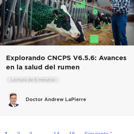
Explorando CNCPS V6.5.6: Avances
en la salud del rumen
Lectura de 6 minutos
Doctor Andrew LaPierre
1
2
3
14
15
Siguiente "
...