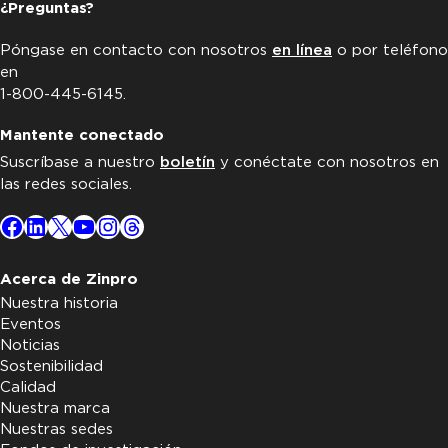
¿Preguntas?
Póngase en contacto con nosotros
en línea
o por teléfono
en
1-800-445-6145.
Mantente conectado
Suscríbase a nuestro
boletín
y conéctate con nosotros en
las redes sociales.
Facebook
LinkedIn
X
YouTube
Instagram
Threads
Acerca de Zinpro
Nuestra historia
Eventos
Noticias
Sostenibilidad
Calidad
Nuestra marca
Nuestras sedes