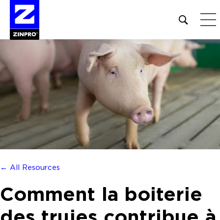
Open
site
search
form
Rechercher :
← All Resources
Comment la boiterie
des truies contribue à