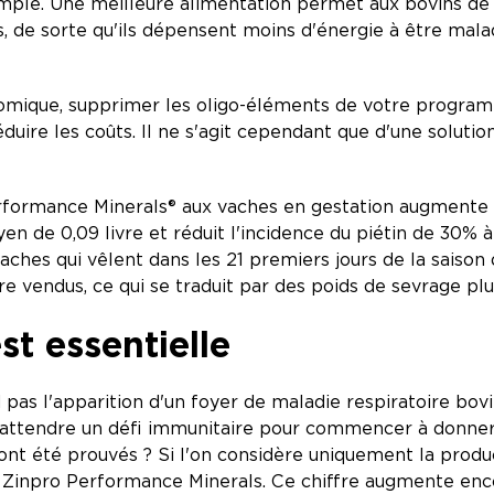
xemple. Une meilleure alimentation permet aux bovins d
, de sorte qu'ils dépensent moins d'énergie à être malad
omique, supprimer les oligo-éléments de votre program
uire les coûts. Il ne s'agit cependant que d'une solution
rformance Minerals® aux vaches en gestation augmente le
yen de 0,09 livre et réduit l'incidence du piétin de 30
hes qui vêlent dans les 21 premiers jours de la saison 
e vendus, ce qui se traduit par des poids de sevrage pl
t essentielle
d pas l'apparition d'un foyer de maladie respiratoire 
 attendre un défi immunitaire pour commencer à donner 
 ont été prouvés ? Si l'on considère uniquement la produ
s Zinpro Performance Minerals. Ce chiffre augmente enc