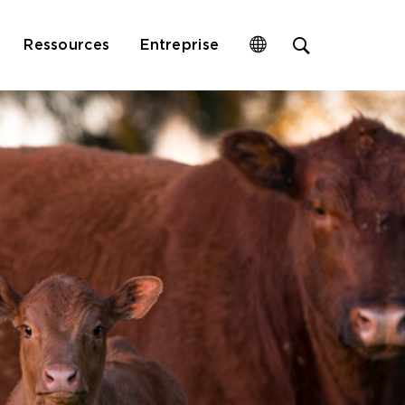
Open
Ressources
Entreprise
site
search
form