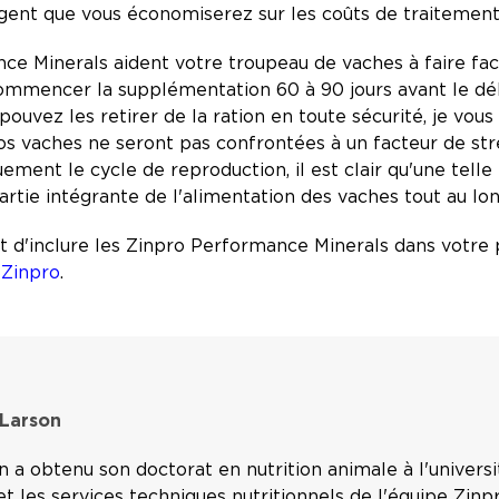
argent que vous économiserez sur les coûts de traitemen
ce Minerals aident votre troupeau de vaches à faire face
mencer la supplémentation 60 à 90 jours avant le début
uvez les retirer de la ration en toute sécurité, je vou
 vos vaches ne seront pas confrontées à un facteur de s
quement le cycle de reproduction, il est clair qu'une tel
partie intégrante de l'alimentation des vaches tout au lo
rêt d'inclure les Zinpro Performance Minerals dans votr
 Zinpro
.
 Larson
a obtenu son doctorat en nutrition animale à l'universi
t les services techniques nutritionnels de l'équipe Zin