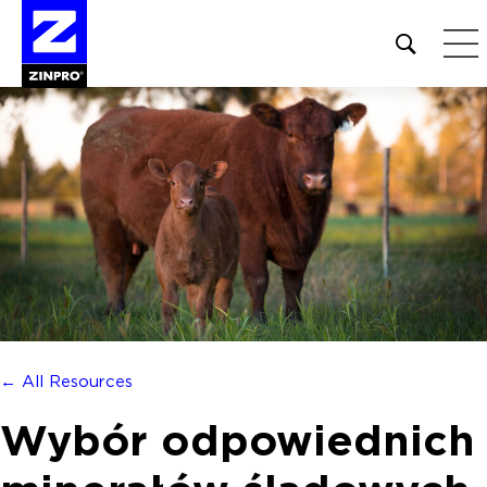
Open
site
search
form
Szukaj:
← All Resources
Wybór odpowiednich