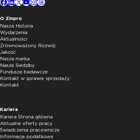
Facebook
LinkedIn
X
YouTube
Instagram
Threads
O Zinpro
Nasza Historia
Wydarzenia
Aktualności
Zrównoważony Rozwój
Jakość
Nasza marka
Nasze Siedziby
Fundusze badawcze
Kontakt w sprawie sprzedaży
Kontakt
Kariera
Kariera Strona główna
Aktualne oferty pracy
Świadczenia pracownicze
Informacje podatkowe