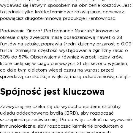
wydawać się łatwym sposobem na obniżenie kosztów. Jest
to jednak tylko krótkoterminowe rozwiązanie, ponieważ
poświęcisz długoterminową produkcję i rentowność.
Podawanie Zinpro® Performance Minerals® krowom w
okresie ciąży zwiększa masę odsadzeniową nawet o 28
funtów na sztukę, poprawia średni dzienny przyrost o 0,09
funta i zmniejsza częstość występowania zgnilizny racic o
30% do 57%. Obserwujemy również wzrost liczby krów,
które cielą się w ciągu pierwszych 21 dni sezonu wycieleń,
co daje tym cielętom więcej czasu na wzrost przed
sprzedażą, co skutkuje większą masą odsadzeniową cieląt.
Spójność jest kluczowa
Zazwyczaj nie czeka się do wybuchu epidemii choroby
układu oddechowego bydła (BRD), aby rozpocząć
szczepienia przeciwko niej. Po co więc czekać na wyzwanie
immunologiczne, aby rozpocząć karmienie produktem o
niezrównanej absorpcji minerałów i sprawdzonych