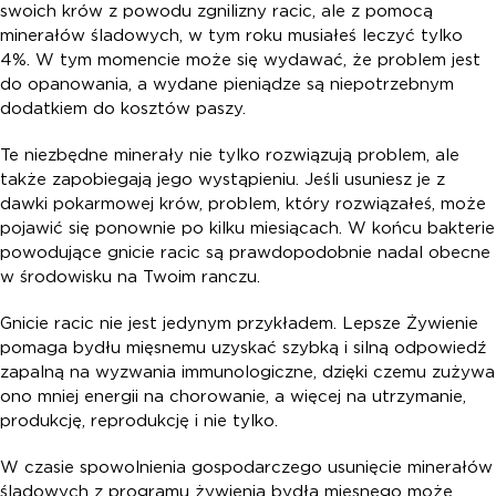
swoich krów z powodu zgnilizny racic, ale z pomocą
minerałów śladowych, w tym roku musiałeś leczyć tylko
4%. W tym momencie może się wydawać, że problem jest
do opanowania, a wydane pieniądze są niepotrzebnym
dodatkiem do kosztów paszy.
Te niezbędne minerały nie tylko rozwiązują problem, ale
także zapobiegają jego wystąpieniu. Jeśli usuniesz je z
dawki pokarmowej krów, problem, który rozwiązałeś, może
pojawić się ponownie po kilku miesiącach. W końcu bakterie
powodujące gnicie racic są prawdopodobnie nadal obecne
w środowisku na Twoim ranczu.
Gnicie racic nie jest jedynym przykładem. Lepsze Żywienie
pomaga bydłu mięsnemu uzyskać szybką i silną odpowiedź
zapalną na wyzwania immunologiczne, dzięki czemu zużywa
ono mniej energii na chorowanie, a więcej na utrzymanie,
produkcję, reprodukcję i nie tylko.
W czasie spowolnienia gospodarczego usunięcie minerałów
śladowych z programu żywienia bydła mięsnego może