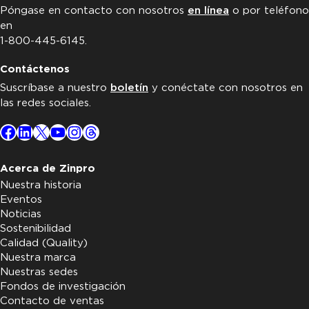
Póngase en contacto con nosotros
en línea
o por teléfono
en
1-800-445-6145.
Contáctenos
Suscríbase a nuestro
boletín
y conéctate con nosotros en
las redes sociales.
Facebook
LinkedIn
X
YouTube
Instagram
Threads
Acerca de Zinpro
Nuestra historia
Eventos
Noticias
Sostenibilidad
Calidad (Quality)
Nuestra marca
Nuestras sedes
Fondos de investigación
Contacto de ventas