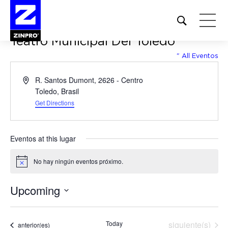
Open
site
Teatro Municipal Del Toledo
search
form
" All Eventos
Buscar:
Address
R. Santos Dumont, 2626 - Centro
Toledo
,
Brasil
Get Directions
Eventos at this lugar
No hay ningún eventos próximo.
Notice
Upcoming
Seleccionar
fecha.
Eventos
Today
siguiente(s)
Eventos
anterior(es)