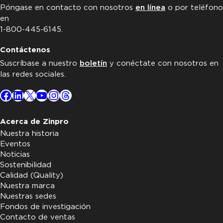
Póngase en contacto con nosotros
en línea
o por teléfono
en
1-800-445-6145.
Contáctenos
Suscríbase a nuestro
boletín
y conéctate con nosotros en
las redes sociales.
Facebook
LinkedIn
X
YouTube
Instagram
Threads
Acerca de Zinpro
Nuestra historia
Eventos
Noticias
Sostenibilidad
Calidad (Quality)
Nuestra marca
Nuestras sedes
Fondos de investigación
Contacto de ventas