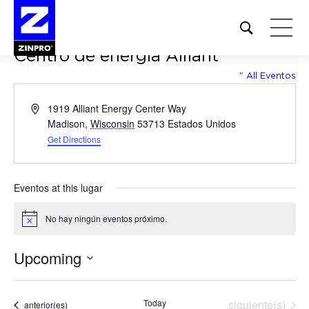
Open
site
Centro de energía Alliant
search
form
" All Eventos
Buscar:
Address
1919 Alliant Energy Center Way
Madison
,
Wisconsin
53713
Estados Unidos
Get Directions
Eventos at this lugar
No hay ningún eventos próximo.
Notice
Upcoming
Seleccionar
fecha.
Eventos
Today
siguiente(s)
Eventos
anterior(es)