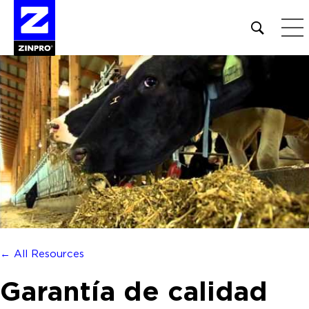
Open
site
search
form
Buscar:
← All Resources
Garantía de calidad