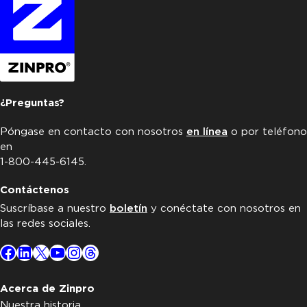
¿Preguntas?
Póngase en contacto con nosotros
en línea
o por teléfono
en
1-800-445-6145.
Contáctenos
Suscríbase a nuestro
boletín
y conéctate con nosotros en
las redes sociales.
Facebook
LinkedIn
X
YouTube
Instagram
Threads
Acerca de Zinpro
Nuestra historia